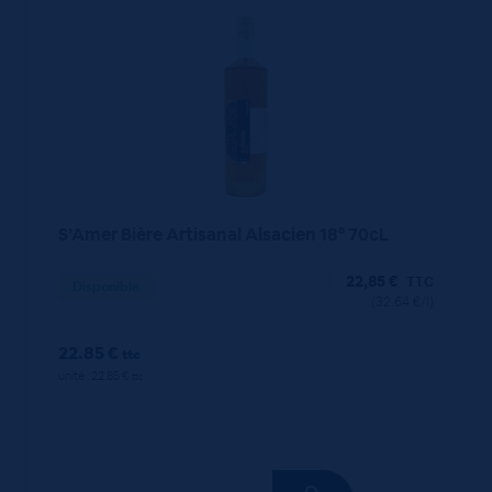
S’Amer Bière Artisanal Alsacien 18° 70cL
22,85
€
TTC
Disponible
(32.64 €/l)
22.85 €
ttc
unité : 22.85 €
ttc