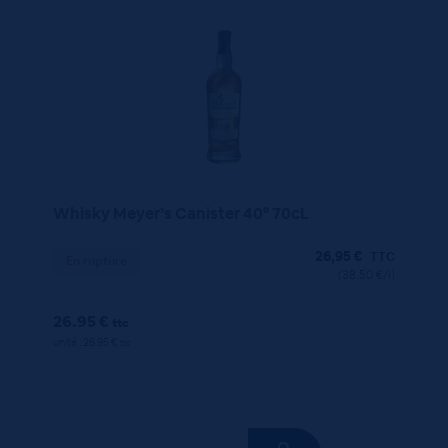
Whisky Meyer’s Canister 40° 70cL
26,95
€
TTC
En rupture
(38.50 €/l)
26.95 €
ttc
unité : 26.95 €
ttc