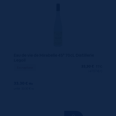
Eau de vie de Mirabelle 45° 70cL Distillerie
Legoll
33,30
€
TTC
En rupture
(47.57 €/l)
33.30 €
ttc
unité : 33.30 €
ttc