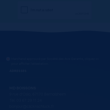
Marchand approuvé par Société des Avis Garantis,
cliquez ici
pour afficher l'attestation
.
ADRESSES
MD BOISSONS
9 rue d'Oslo, 67170 Bernolsheim
Tel. 03 67 29 11 24
bonjour@clicknschluck.fr