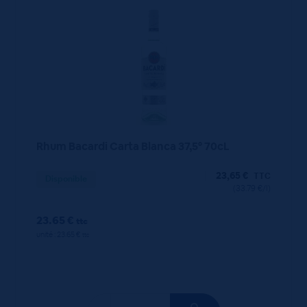
Rhum Bacardi Carta Blanca 37,5° 70cL
23,65
€
TTC
Disponible
(33.79 €/l)
23.65 €
ttc
unité : 23.65 €
ttc