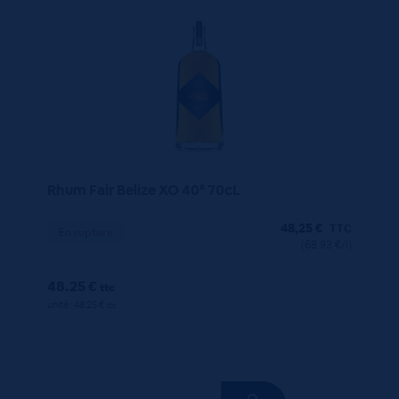
Rhum Fair Belize XO 40° 70cL
48,25
€
TTC
En rupture
(68.93 €/l)
48.25 €
ttc
unité : 48.25 €
ttc