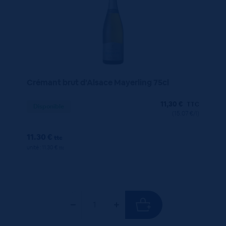
Crémant brut d’Alsace Mayerling 75cl
11,30
€
TTC
Disponible
(15.07 €/l)
11.30 €
ttc
unité : 11.30 €
ttc