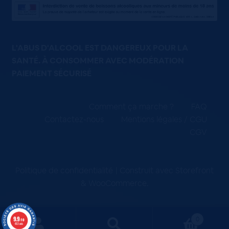
L'ABUS D'ALCOOL EST DANGEREUX POUR LA
SANTÉ. À CONSOMMER AVEC MODÉRATION
PAIEMENT SÉCURISÉ
Comment ça marche ?
FAQ
Contactez-nous
Mentions légales / CGU
CGV
Politique de confidentialité
Construit avec Storefront
& WooCommerce
.
9.9
0
/10
663 avis