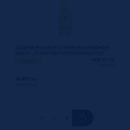
Cotes de Provence Château Aumérade Cru
Classé – Cuvée Marie-Christine rosé 75cl
14,57
€
TTC
Disponible
(19.43 €/l)
14.57 €
ttc
unité : 14.57 €
ttc