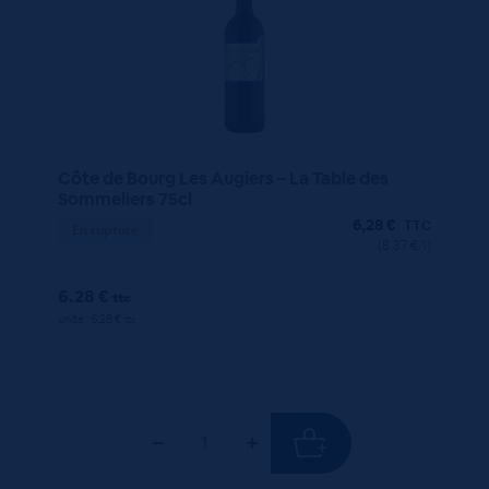
Côte de Bourg Les Augiers – La Table des
Sommeliers 75cl
6,28
€
TTC
En rupture
(8.37 €/l)
6.28 €
ttc
unité : 6.28 €
ttc