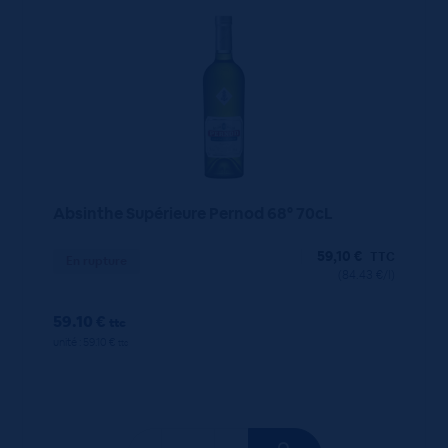
Absinthe Supérieure Pernod 68° 70cL
59,10
€
TTC
En rupture
(84.43 €/l)
59.10 €
ttc
unité : 59.10 €
ttc