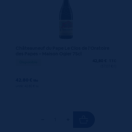
Châteauneuf du Pape Le Clos de l’Oratoire
des Papes – Maison Ogier 75cl
42,80
€
TTC
Disponible
(57.07 €/l)
42.80 €
ttc
unité : 42.80 €
ttc