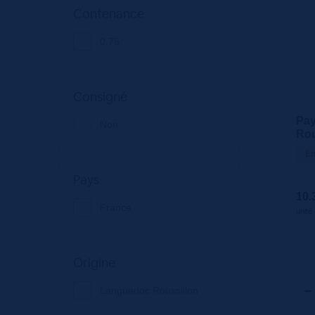
Contenance
0.75
Consigné
Pay
Non
Rou
75c
En
Pays
10.
France
unité
Origine
Languedoc Roussillon