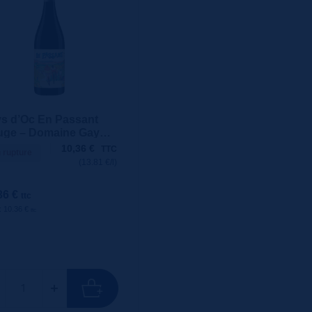
s d’Oc En Passant
ge – Domaine Gayda
l
10,36
€
TTC
 rupture
(13.81 €/l)
36 €
ttc
 : 10.36 €
ttc