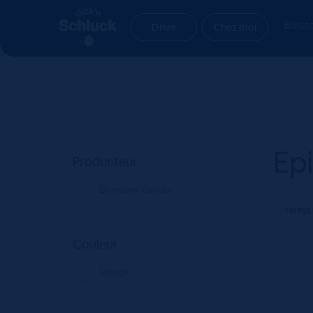
Aller
Aller
Accueil
Produit flavors
Epicé, Puissant
à
au
Boiss
Drive
Chez moi
la
contenu
navigation
Epi
Producteur
Domaine Gayda
Couleur
Rouge