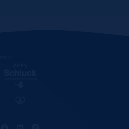
estation
.