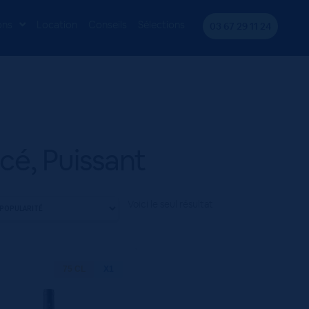
ons
Location
Conseils
Sélections
03 67 29 11 24
cé, Puissant
Voici le seul résultat
75 CL
X1