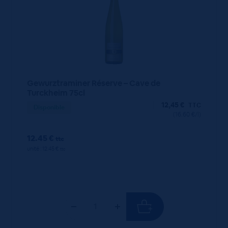
Gewurztraminer Réserve – Cave de
Turckheim 75cl
12,45
€
TTC
Disponible
(16.60 €/l)
12.45 €
ttc
unité : 12.45 €
ttc