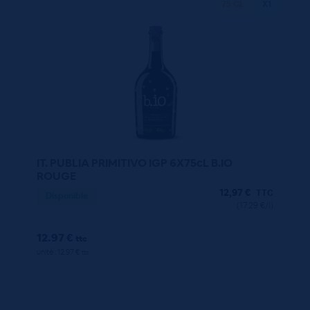
75 CL
X1
IT. PUBLIA PRIMITIVO IGP 6X75cL B.IO
ROUGE
12,97
€
TTC
Disponible
(17.29 €/l)
12.97 €
ttc
unité : 12.97 €
ttc