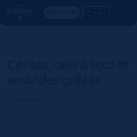
Aller
Aller
Accueil
Produit flavors
Cerises, raisins secs et
à
au
03 67 29 11 24
Menu
amandes grillées
la
contenu
navigation
Cerises, raisins secs et
amandes grillées
Voici le seul résultat