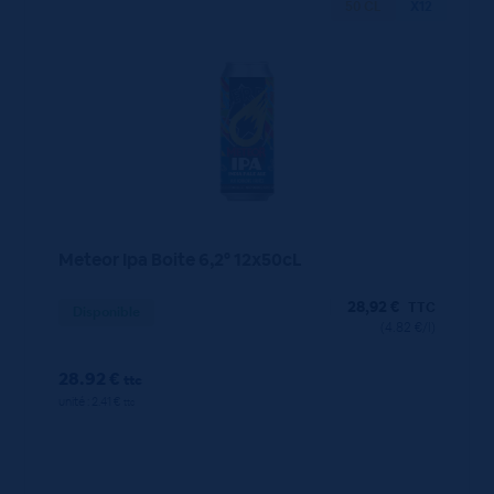
50 CL
X12
Meteor Ipa Boite 6,2° 12x50cL
28,92
€
TTC
Disponible
(4.82 €/l)
28.92 €
ttc
unité : 2.41 €
ttc