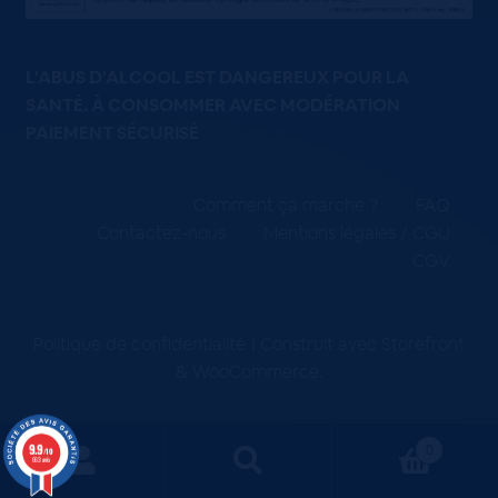
L'ABUS D'ALCOOL EST DANGEREUX POUR LA
SANTÉ. À CONSOMMER AVEC MODÉRATION
PAIEMENT SÉCURISÉ
Comment ça marche ?
FAQ
Contactez-nous
Mentions légales / CGU
CGV
Politique de confidentialité
Construit avec Storefront
& WooCommerce
.
9.9
0
/10
663 avis