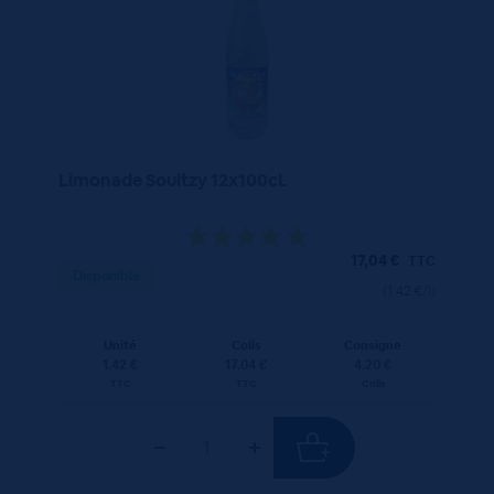
Limonade Soultzy 12x100cL
17,04
€
TTC
Disponible
(1.42 €/l)
Unité
Colis
Consigne
1.42 €
17.04 €
4.20 €
TTC
TTC
Colis