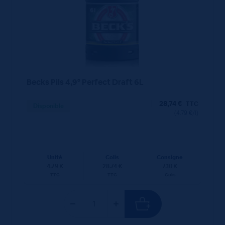
Becks Pils 4,9° Perfect Draft 6L
28,74
€
TTC
Disponible
(4.79 €/l)
Unité
Colis
Consigne
4.79 €
28.74 €
7.10 €
TTC
TTC
Colis