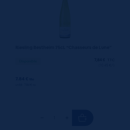
Riesling Bestheim 75cL “Chasseurs de Lune”
7,84
€
TTC
Disponible
(10.45 €/l)
7.84 €
ttc
unité : 7.84 €
ttc