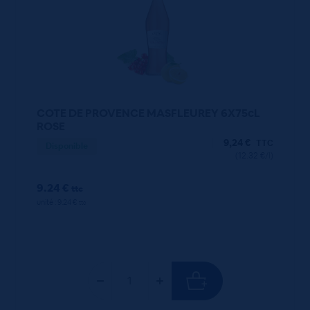
COTE DE PROVENCE MASFLEUREY 6X75cL
ROSE
9,24
€
TTC
Disponible
(12.32 €/l)
9.24 €
ttc
unité : 9.24 €
ttc