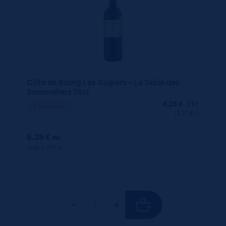
Côte de Bourg Les Augiers – La Table des
Sommeliers 75cl
6,28
€
TTC
En rupture
(8.37 €/l)
6.28 €
ttc
unité : 6.28 €
ttc