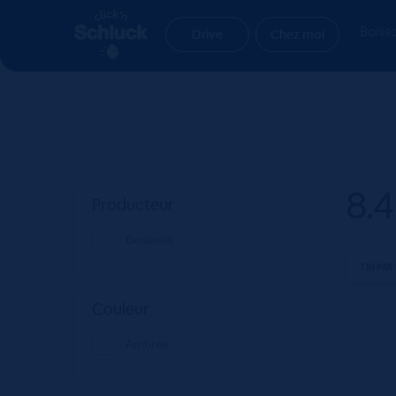
Aller
Aller
Accueil
Produit Degré alcoolique
8.4
à
au
Boiss
Drive
Chez moi
la
contenu
navigation
8.4
Producteur
Bosteels
Couleur
Ambrée