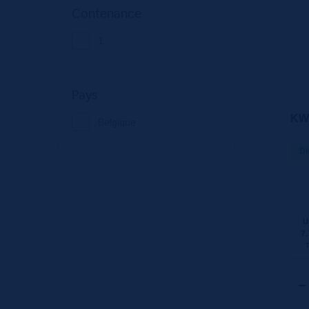
Contenance
1
Pays
KWA
Belgique
Di
U
7.