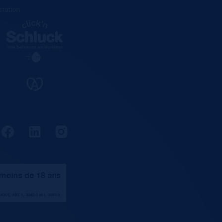
estation
.