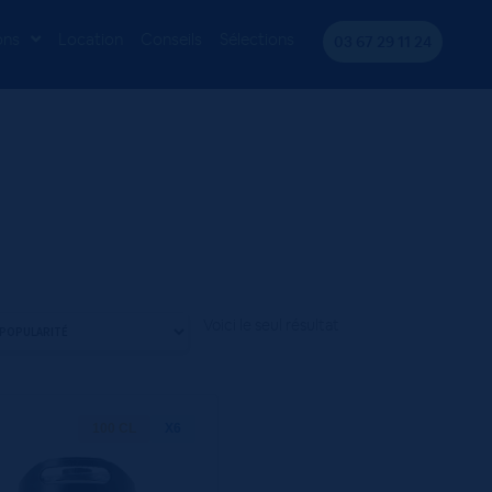
ons
Location
Conseils
Sélections
03 67 29 11 24
Voici le seul résultat
100 CL
X6