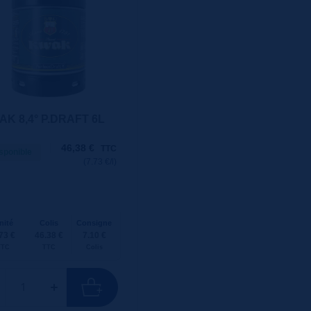
K 8,4° P.DRAFT 6L
46,38
€
TTC
sponible
(7.73 €/l)
nité
Colis
Consigne
73 €
46.38 €
7.10 €
TTC
TTC
Colis