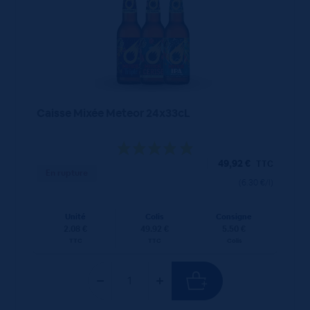
Caisse Mixée Meteor 24x33cL
49,92
€
TTC
En rupture
(6.30 €/l)
Unité
Colis
Consigne
2.08 €
49.92 €
5.50 €
TTC
TTC
Colis