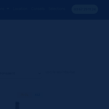
ons
Location
Conseils
Sélections
03 67 29 11 24
Voici le seul résultat
75 CL
X12