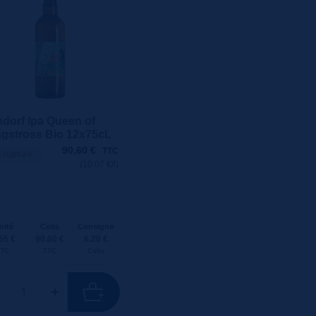
dorf Ipa Queen of
gstross Bio 12x75cL
90,60
€
TTC
 rupture
(10.07 €/l)
nité
Colis
Consigne
55 €
90.60 €
6.20 €
TTC
TTC
Colis