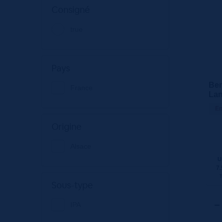
Consigné
true
Pays
Ben
France
Lan
En
Origine
Alsace
U
7.
Sous-type
IPA