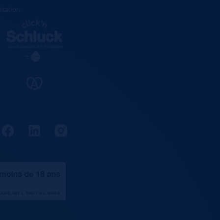
estation
.