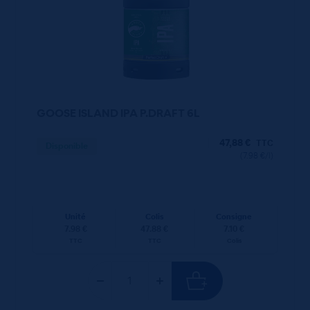
GOOSE ISLAND IPA P.DRAFT 6L
47,88
€
TTC
Disponible
(7.98 €/l)
Unité
Colis
Consigne
7.98 €
47.88 €
7.10 €
TTC
TTC
Colis