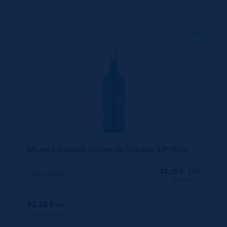
70 CL
X1
Rhum 3 Rivières Cuvée de l’Océan 42° 70cL
32,25
€
TTC
Disponible
(46.07 €/l)
32.25 €
ttc
unité : 32.25 €
ttc