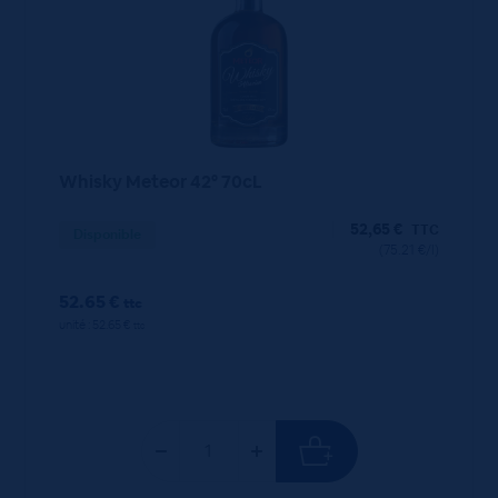
Whisky Meteor 42° 70cL
52,65
€
TTC
Disponible
(75.21 €/l)
52.65 €
ttc
unité : 52.65 €
ttc