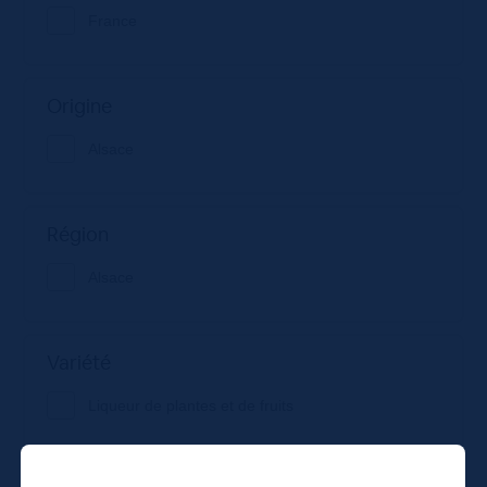
France
Origine
Alsace
Région
Alsace
Variété
Liqueur de plantes et de fruits