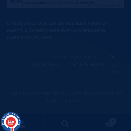
L'ABUS D'ALCOOL EST DANGEREUX POUR LA
SANTÉ. À CONSOMMER AVEC MODÉRATION
PAIEMENT SÉCURISÉ
Comment ça marche ?
FAQ
Contactez-nous
Mentions légales / CGU
CGV
Politique de confidentialité
Construit avec Storefront
& WooCommerce
.
9.9
0
/10
663 avis