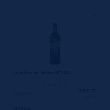
100 CL
X1
Amer Sommer de Noël 16° 100cL
14,55
€
TTC
En rupture
(14.55 €/l)
14.55 €
ttc