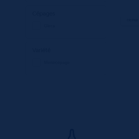
Cépages
Glera
Variété
Monocépage