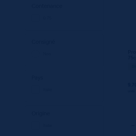
Contenance
0.75
Consigné
Pro
Non
75c
Di
Pays
9.7
Italie
unité
Origine
Italie