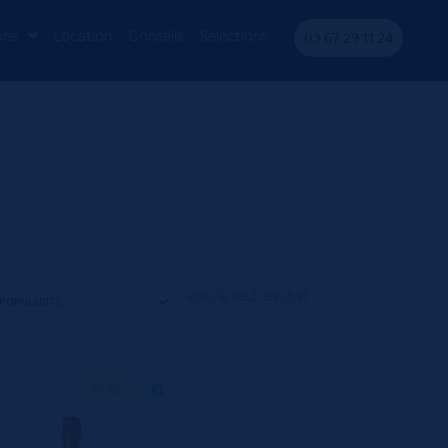
ons
Location
Conseils
Sélections
03 67 29 11 24
Voici le seul résultat
75 CL
X1