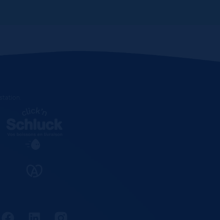
estation
.