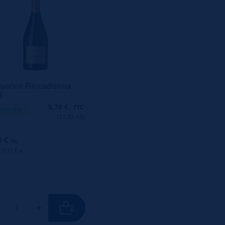
secco Riccadonna
l
9,70
€
TTC
sponible
(12.93 €/l)
0 €
ttc
 : 9.70 €
ttc