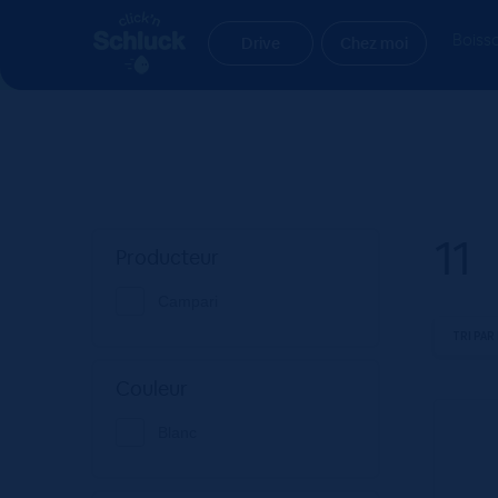
Aller
Aller
Accueil
Produit Degré alcoolique
11
à
au
Boiss
Drive
Chez moi
la
contenu
navigation
11
Producteur
Campari
Couleur
Blanc