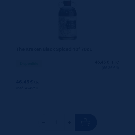
The Kraken Black Spiced 40° 70cL
46,45
€
TTC
Disponible
(66.36 €/l)
46.45 €
ttc
unité : 46.45 €
ttc