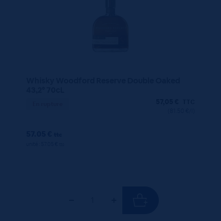
Whisky Woodford Reserve Double Oaked
43,2° 70cL
57,05
€
TTC
En rupture
(81.50 €/l)
57.05 €
ttc
unité : 57.05 €
ttc