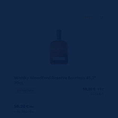
70 CL
X1
Whisky Woodford Reserve Bourbon 45,2°
70cL
58,20
€
TTC
En rupture
(83.14 €/l)
58.20 €
ttc
unité : 58.20 €
ttc