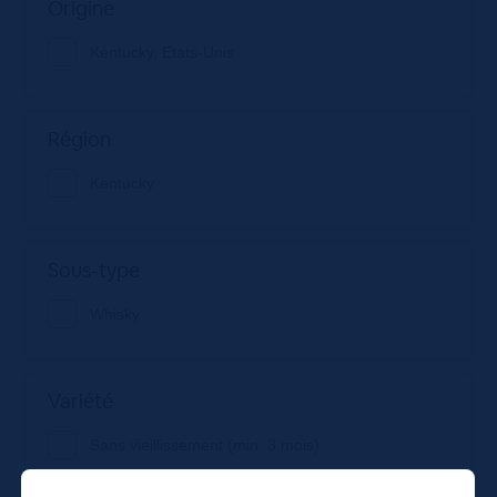
Origine
Kentucky, Etats-Unis
Région
Kentucky
Sous-type
Whisky
Variété
Sans vieillissement (min. 3 mois)