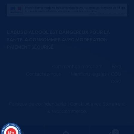
L'ABUS D'ALCOOL EST DANGEREUX POUR LA
SANTÉ. À CONSOMMER AVEC MODÉRATION
PAIEMENT SÉCURISÉ
Comment ça marche ?
FAQ
Contactez-nous
Mentions légales / CGU
CGV
Politique de confidentialité
Construit avec Storefront
& WooCommerce
.
9.9
0
/10