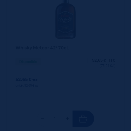
Whisky Meteor 42° 70cL
52,65
€
TTC
Disponible
(75.21 €/l)
52.65 €
ttc
unité : 52.65 €
ttc