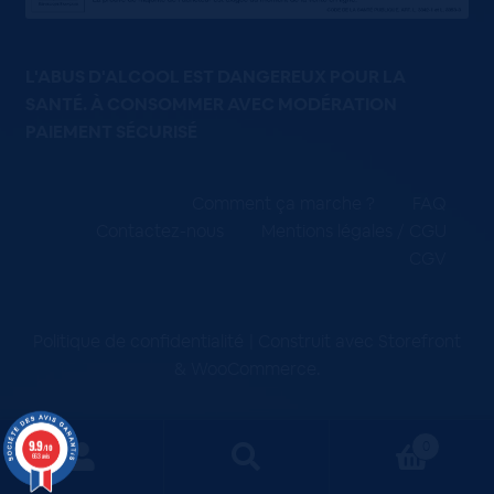
L'ABUS D'ALCOOL EST DANGEREUX POUR LA
SANTÉ. À CONSOMMER AVEC MODÉRATION
PAIEMENT SÉCURISÉ
Comment ça marche ?
FAQ
Contactez-nous
Mentions légales / CGU
CGV
Politique de confidentialité
Construit avec Storefront
& WooCommerce
.
9.9
0
/10
663 avis