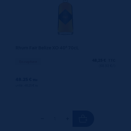
Rhum Fair Belize XO 40° 70cL
48,25
€
TTC
En rupture
(68.93 €/l)
48.25 €
ttc
unité : 48.25 €
ttc