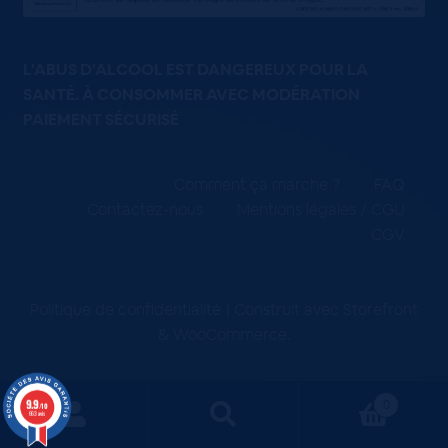
L'ABUS D'ALCOOL EST DANGEREUX POUR LA
SANTÉ. À CONSOMMER AVEC MODÉRATION
PAIEMENT SÉCURISÉ
Comment ça marche ?
FAQ
Contactez-nous
Mentions légales / CGU
CGV
Politique de confidentialité
Construit avec Storefront
& WooCommerce
.
9.9
0
/10
663 avis