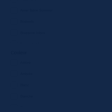
Amer Bière Sommer
Bosteels
Brasserie Inbev
Brasserie Meteor
Couleur
Brasserie rothaus
Ambré
Bœhli Bretzels
Ambrée
Cave d'Hunawihr
Blanc
Cave de Bestheim
Blanche
Cave de Turckheim
Bleu
Cave du Roi Dagobert