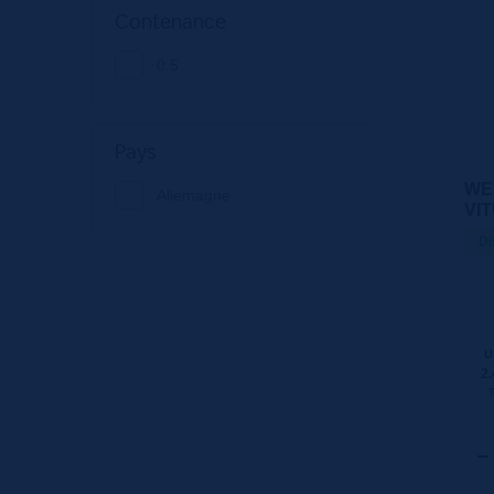
Contenance
0.5
Pays
WE
Allemagne
VIT
Di
U
2.