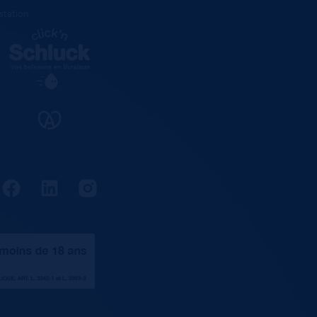
estation
.