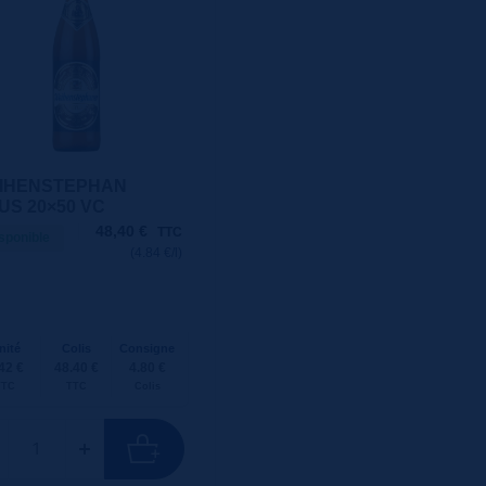
IHENSTEPHAN
US 20×50 VC
48,40
€
TTC
sponible
(4.84 €/l)
nité
Colis
Consigne
42 €
48.40 €
4.80 €
TTC
TTC
Colis