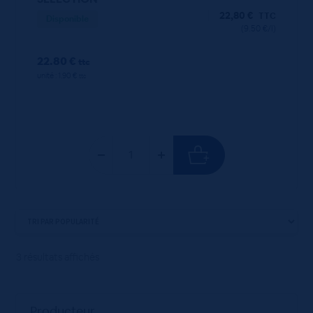
22,80
€
TTC
Disponible
(9.50 €/l)
22.80 €
ttc
unité : 1.90 €
ttc
3 résultats affichés
Producteur