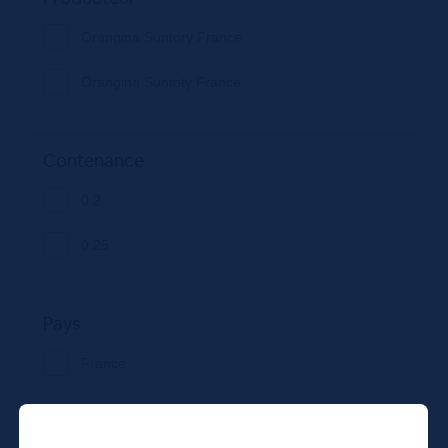
Orangina Suntory France
Orangina Suntoty France
Contenance
0.2
0.25
Pays
France