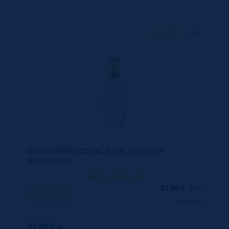
200 ML
X12
SCHWEPPES TONIC/LIME 12×20 VP
SELECTION
22,80
€
TTC
Disponible
(9.50 €/l)
22.80 €
ttc