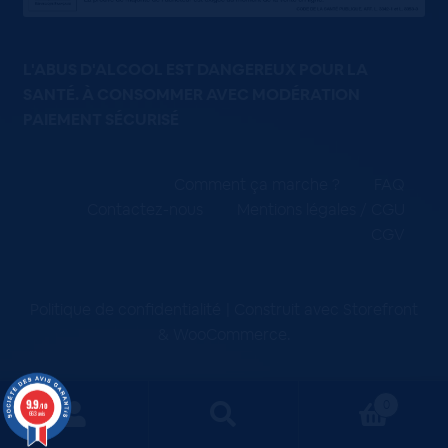
L'ABUS D'ALCOOL EST DANGEREUX POUR LA
SANTÉ. À CONSOMMER AVEC MODÉRATION
PAIEMENT SÉCURISÉ
Comment ça marche ?
FAQ
Contactez-nous
Mentions légales / CGU
CGV
Politique de confidentialité
Construit avec Storefront
& WooCommerce
.
9.9
0
/10
663 avis