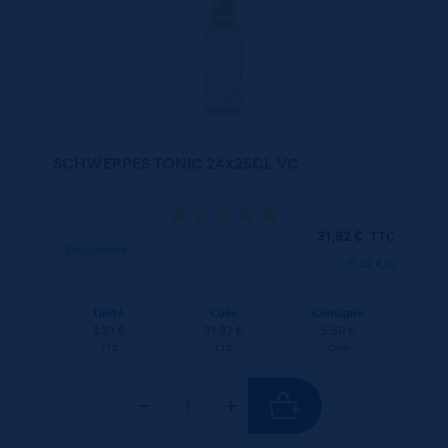
SCHWEPPES TONIC 24x25CL VC
31,92
€
TTC
Disponible
(5.32 €/l)
Unité
Colis
Consigne
1.33 €
31.92 €
5.50 €
TTC
TTC
Colis