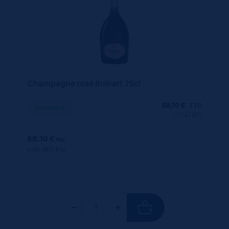
Champagne rosé Ruinart 75cl
88,10
€
TTC
Disponible
(117.47 €/l)
88.10 €
ttc
unité : 88.10 €
ttc