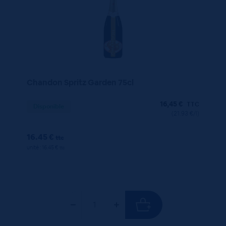
Chandon Spritz Garden 75cl
16,45
€
TTC
Disponible
(21.93 €/l)
16.45 €
ttc
unité : 16.45 €
ttc