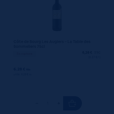
Côte de Bourg Les Augiers – La Table des
Sommeliers 75cl
6,28
€
TTC
En rupture
(8.37 €/l)
6.28 €
ttc
unité : 6.28 €
ttc