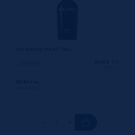
Gin Bulldog Old 40° 70cL
34,80
€
TTC
Disponible
(49.71 €/l)
34.80 €
ttc
unité : 34.80 €
ttc