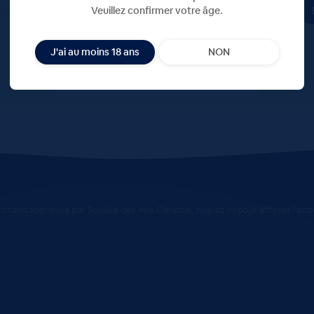
ous à notre newsletter
Veuillez confirmer votre âge.
J'ai au moins 18 ans
NON
chand approuvé par Société des Avis Garantis,
cliquez ici pour afficher l'att