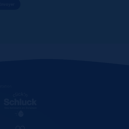
estation
.