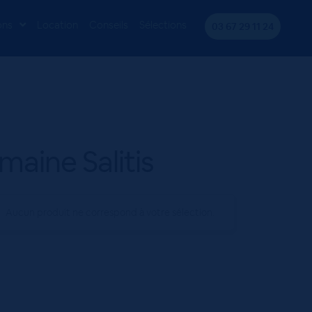
ons
Location
Conseils
Sélections
03 67 29 11 24
aine Salitis
Aucun produit ne correspond à votre sélection.