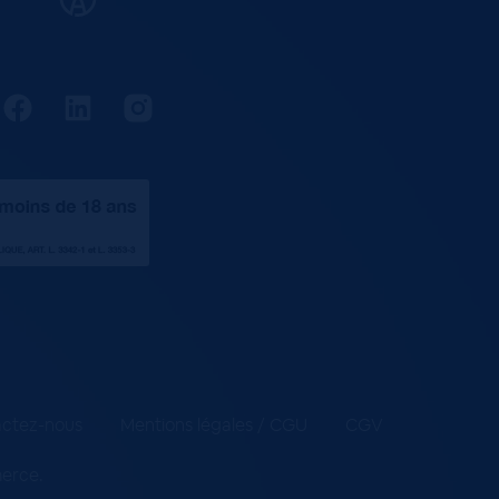
ctez-nous
Mentions légales / CGU
CGV
merce
.