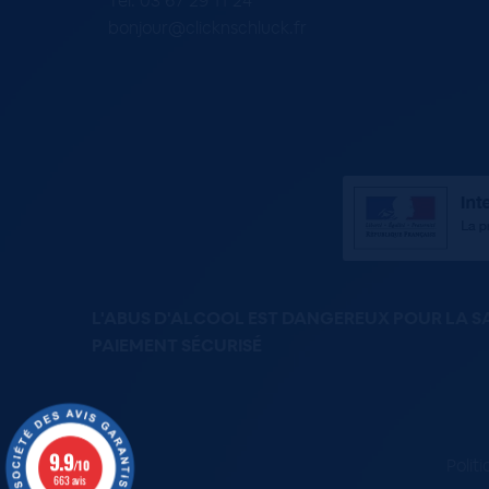
Tel. 03 67 29 11 24
bonjour@clicknschluck.fr
L'ABUS D'ALCOOL EST DANGEREUX POUR LA 
PAIEMENT SÉCURISÉ
9.9
Polit
/10
663 avis