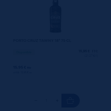
PORTO CRUZ TAWNY 18° 75 CL
15,95
€
TTC
Disponible
(21.27 €/l)
15.95 €
ttc
unité : 15.95 €
ttc