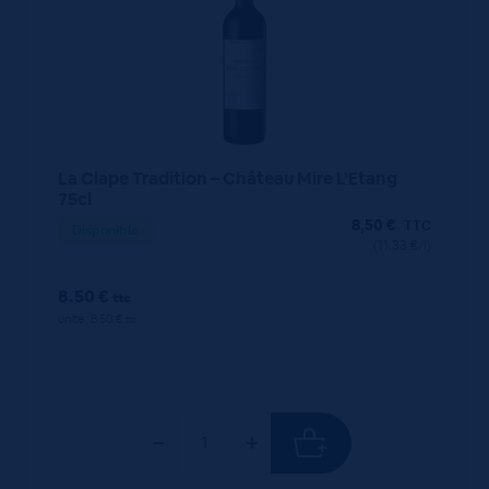
La Clape Tradition – Château Mire L’Etang
75cl
8,50
€
TTC
Disponible
(11.33 €/l)
8.50 €
ttc
unité : 8.50 €
ttc