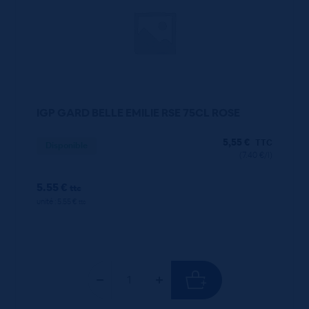
IGP GARD BELLE EMILIE RSE 75CL ROSE
5,55
€
TTC
Disponible
(7.40 €/l)
5.55 €
ttc
unité : 5.55 €
ttc