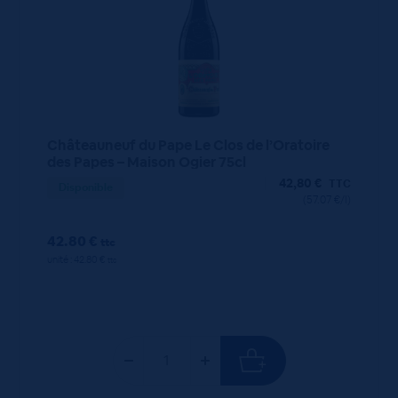
Châteauneuf du Pape Le Clos de l’Oratoire
des Papes – Maison Ogier 75cl
42,80
€
TTC
Disponible
(57.07 €/l)
42.80 €
ttc
unité : 42.80 €
ttc