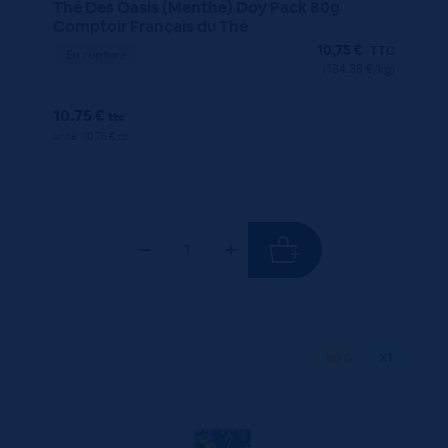
Thé Des Oasis (Menthe) Doy Pack 80g
Comptoir Français du Thé
10,75
€
TTC
En rupture
(134.38 €/kg)
10.75 €
ttc
unité : 10.75 €
ttc
80 G
X1