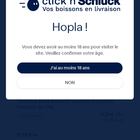
Hopla !
40 G
X1
Vous devez avoir au moins 18 ans pour visiter le
site. Veuillez confirmer votre âge.
J'ai au moins 18 ans
NON
Thé Mira-Bella Boite 20 sachets Comptoir
Français du Thé
11,75
€
TTC
En rupture
(293.75 €/kg)
11.75 €
ttc