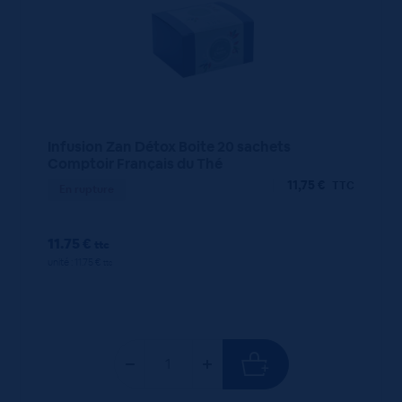
Infusion Zan Détox Boite 20 sachets
Comptoir Français du Thé
11,75
€
TTC
En rupture
11.75 €
ttc
unité : 11.75 €
ttc