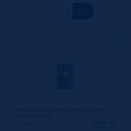
80 G
X1
Thé Japan Lime Doy Pack 80g Comptoir
Français du Thé
10,75
€
TTC
En rupture
(134.38 €/kg)