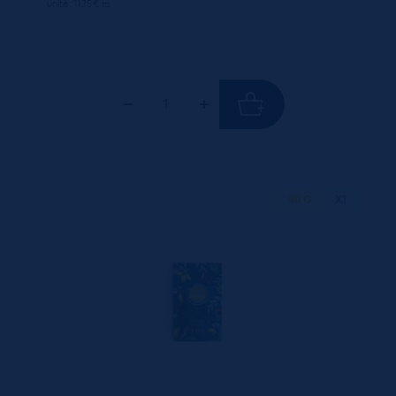
unité : 11.75 €
ttc
80 G
X1