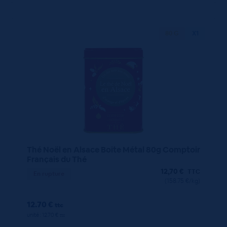
80 G
X1
Thé Noël en Alsace Boite Métal 80g Comptoir
Français du Thé
12,70
€
TTC
En rupture
(158.75 €/kg)
12.70 €
ttc
unité : 12.70 €
ttc