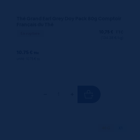
Thé Grand Earl Grey Doy Pack 80g Comptoir
Français du Thé
10,75
€
TTC
En rupture
(134.38 €/kg)
10.75 €
ttc
unité : 10.75 €
ttc
40 G
X1