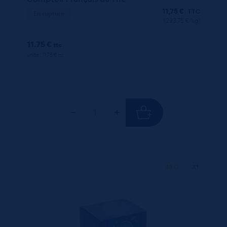
11,75
€
TTC
En rupture
(293.75 €/kg)
11.75 €
ttc
unité : 11.75 €
ttc
40 G
X1