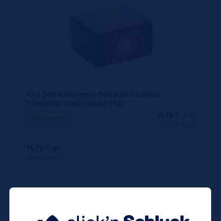
Thé Des Amoureux Boite 20 sachets
Comptoir Français du Thé
11,75
€
TTC
En rupture
(293.75 €/kg)
11.75 €
ttc
unité : 11.75 €
ttc