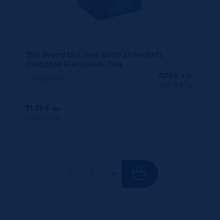
Thé Grand Earl Grey Boite 20 sachets
Comptoir Français du Thé
11,75
€
TTC
En rupture
(293.75 €/kg)
11.75 €
ttc
unité : 11.75 €
ttc