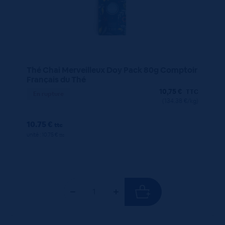
Thé Chai Merveilleux Doy Pack 80g Comptoir
Français du Thé
10,75
€
TTC
En rupture
(134.38 €/kg)
10.75 €
ttc
unité : 10.75 €
ttc