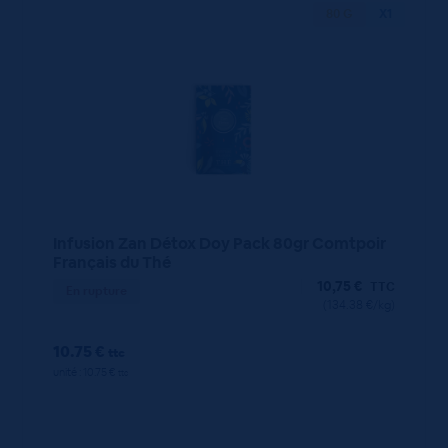
80 G
X1
Infusion Zan Détox Doy Pack 80gr Comtpoir
Français du Thé
10,75
€
TTC
En rupture
(134.38 €/kg)
10.75 €
ttc
unité : 10.75 €
ttc