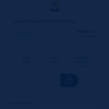
Jus de Tomate Sautter Bio 12x75cL
31,80
€
TTC
Disponible
(3.53 €/l)
Unité
Colis
Consigne
2.65 €
31.80 €
4.20 €
TTC
TTC
Colis