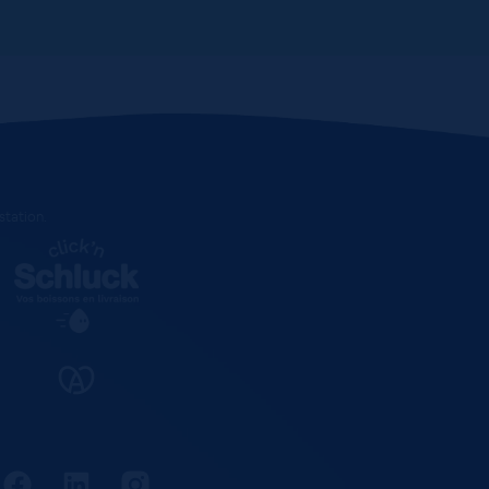
estation
.