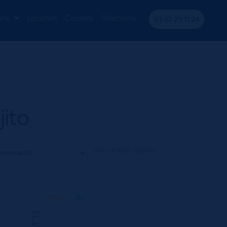
ons
Location
Conseils
Sélections
03 67 29 11 24
ito
Voici le seul résultat
70 CL
X1