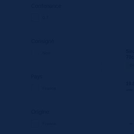
Contenance
0.7
Consigné
Sir
Non
70
Di
Pays
10.
France
unité
Origine
France