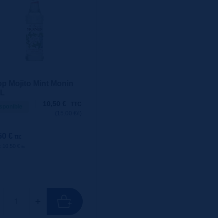
op Mojito Mint Monin
cL
10,50
€
TTC
sponible
(15.00 €/l)
50 €
ttc
 : 10.50 €
ttc